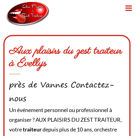
Passer
au
contenu
Aux plaisirs du zest traiteur
à Évellys
près de Vannes Contactez-
nous
Un événement personnel ou professionnel à
organiser ? AUX PLAISIRS DU ZEST TRAITEUR,
votre
traiteur
depuis plus de 10 ans, orchestre