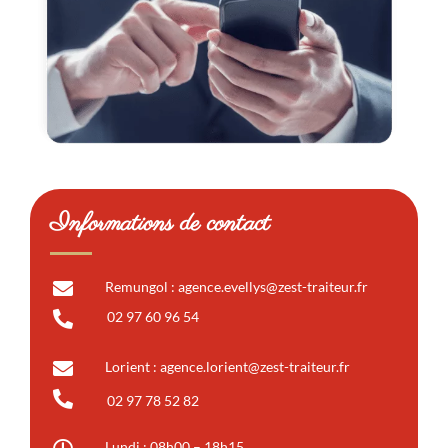
Informations de contact
Remungol : agence.evellys@zest-traiteur.fr
02 97 60 96 54
Lorient : agence.lorient@zest-traiteur.fr
02 97 78 52 82
Lundi : 08h00 – 18h15