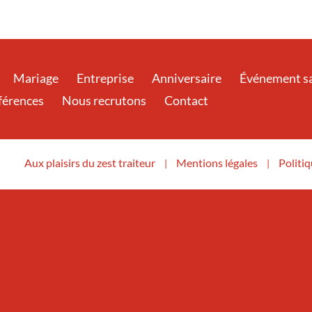
Mariage
Entreprise
Anniversaire
Événement sa
éférences
Nous recrutons
Contact
Aux plaisirs du zest traiteur
Mentions légales
Politiq
|
|