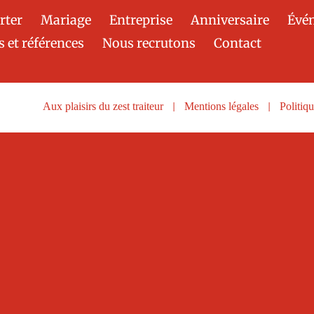
rter
Mariage
Entreprise
Anniversaire
Évé
s et références
Nous recrutons
Contact
Aux plaisirs du zest traiteur
|
Mentions légales
|
Politiqu