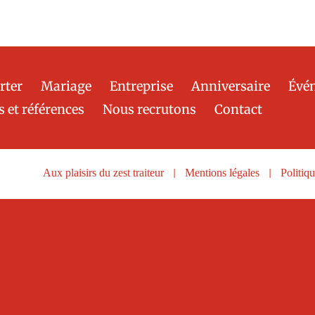
rter
Mariage
Entreprise
Anniversaire
Évé
s et références
Nous recrutons
Contact
Aux plaisirs du zest traiteur
|
Mentions légales
|
Politiqu