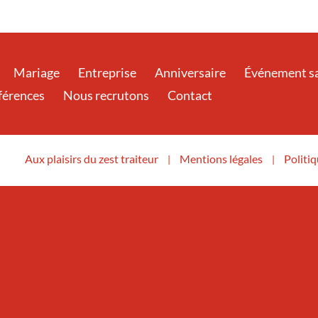
Mariage
Entreprise
Anniversaire
Événement sa
éférences
Nous recrutons
Contact
Aux plaisirs du zest traiteur
Mentions légales
Politiq
|
|